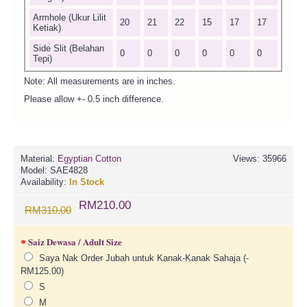
Armhole (Ukur Lilit
20
21
22
15
17
17
Ketiak)
Side Slit (Belahan
0
0
0
0
0
0
Tepi)
Note: All measurements are in inches.
Please allow +- 0.5 inch difference.
Material:
Egyptian Cotton
Views: 35966
Model:
SAE4828
Availability:
In Stock
RM210.00
RM310.00
Saiz Dewasa / Adult Size
Saya Nak Order Jubah untuk Kanak-Kanak Sahaja (-
RM125.00)
S
M