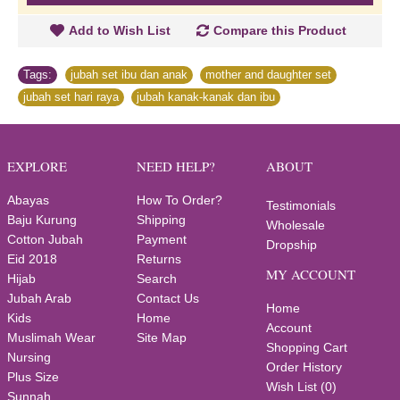
Add to Wish List
Compare this Product
Tags:
jubah set ibu dan anak
,
mother and daughter set
,
jubah set hari raya
,
jubah kanak-kanak dan ibu
EXPLORE
NEED HELP?
ABOUT
Abayas
How To Order?
Testimonials
Baju Kurung
Shipping
Wholesale
Cotton Jubah
Payment
Dropship
Eid 2018
Returns
MY ACCOUNT
Hijab
Search
Jubah Arab
Contact Us
Home
Kids
Home
Account
Muslimah Wear
Site Map
Shopping Cart
Nursing
Order History
Plus Size
Wish List (
0
)
Sunnah