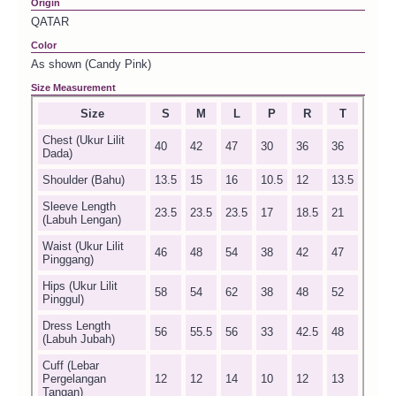
Origin
QATAR
Color
As shown (Candy Pink)
Size Measurement
Size
S
M
L
P
R
T
Chest (Ukur Lilit
40
42
47
30
36
36
Dada)
Shoulder (Bahu)
13.5
15
16
10.5
12
13.5
Sleeve Length
23.5
23.5
23.5
17
18.5
21
(Labuh Lengan)
Waist (Ukur Lilit
46
48
54
38
42
47
Pinggang)
Hips (Ukur Lilit
58
54
62
38
48
52
Pinggul)
Dress Length
56
55.5
56
33
42.5
48
(Labuh Jubah)
Cuff (Lebar
Pergelangan
12
12
14
10
12
13
Tangan)