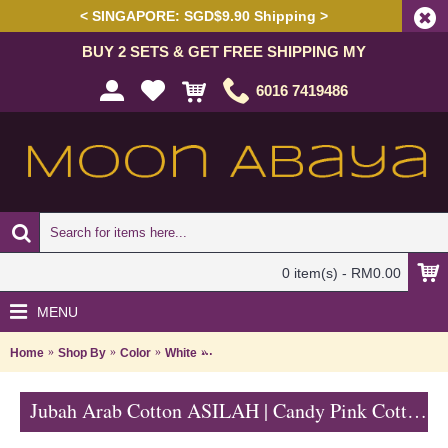
< SINGAPORE: SGD$9.90 Shipping >
BUY 2 SETS & GET FREE SHIPPING MY
6016 7419486
0 item(s) - RM0.00
MENU
Home
Shop By
Color
White
Jubah Arab Cotton ASILAH | Candy Pink C
Jubah Arab Cotton ASILAH | Candy Pink Cotton Jubah Set Ibu dan Anak utk Raya - Merah Jambu Putih | SAE4828