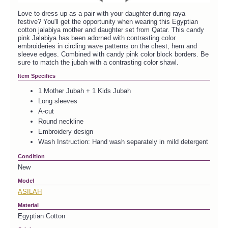
Love to dress up as a pair with your daughter during raya
festive? You'll get the opportunity when wearing this Egyptian
cotton jalabiya mother and daughter set from Qatar. This candy
pink Jalabiya has been adorned with contrasting color
embroideries in circling wave patterns on the chest, hem and
sleeve edges. Combined with candy pink color block borders. Be
sure to match the jubah with a contrasting color shawl.
Item Specifics
1 Mother Jubah + 1 Kids Jubah
Long sleeves
A-cut
Round neckline
Embroidery design
Wash Instruction: Hand wash separately in mild detergent
Condition
New
Model
ASILAH
Material
Egyptian Cotton