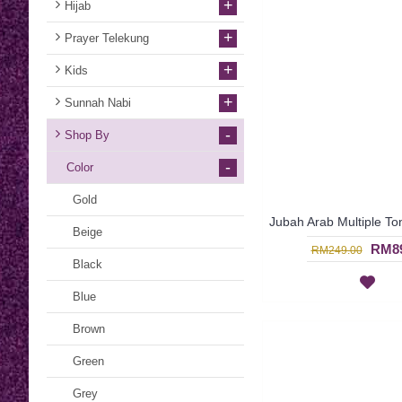
+
Hijab
+
Prayer Telekung
+
Kids
+
Sunnah Nabi
-
Shop By
-
Color
Gold
Beige
RM89
RM249.00
Black
Blue
Brown
Green
Grey