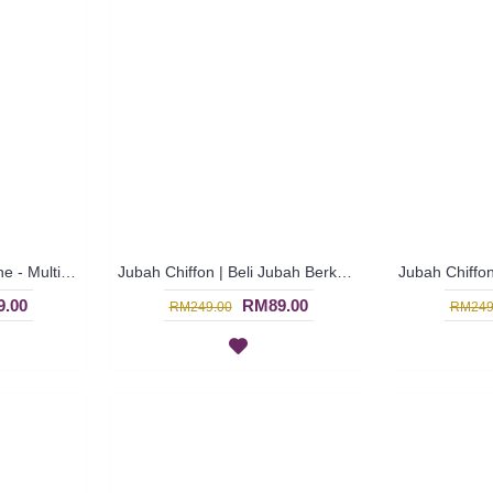
Jubah Arab Multiple Tone - Multicolor | SGD3392
Jubah Chiffon | Beli Jubah Berkualiti Tinggi Secara Online - Green | SGD3389
.00
RM89.00
RM249.00
RM249