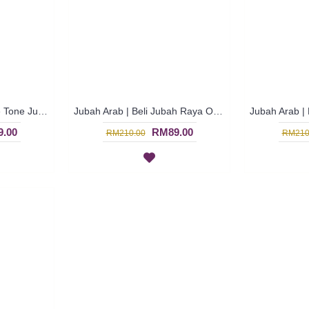
Jubah Chiffon | Multiple Tone Jubah Chiffon Exclusive - Multcolor | SGD3383
Jubah Arab | Beli Jubah Raya Online - Multicolor | SGD3375
.00
RM89.00
RM210.00
RM210