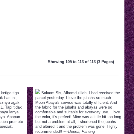
Showing 105 to 113 of 113 (3 Pages)
ketiga-tiga
Salaam Sis, Alhamdulillah, I had received the
 hari ini,
parcel yesterday. I love the jubahs so much.
aiznya agak
Moon Abaya's service was totally efficient. And
L. Tapi tidak
the fabric for the jubahs and abayas were so
upaya ianya
comfortable and suitable for everyday use. I love
aya. Apapun
the color, it's prefect! Mine was a little bit too long
 cuba promote
but not a problem at all, I shortened the jubahs
aeezah,
and altered it and the problem was gone. Highly
recommended!!
~~Deena, Pahang