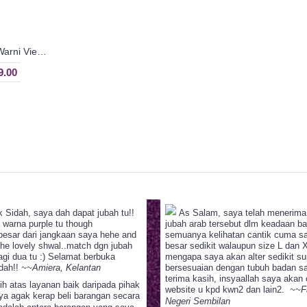
Jubah Arab Berwarna-Warni Vietnam - Multicolor | SGD3178
.00
 Sidah, saya dah dapat jubah tu!!
As Salam, saya telah menerima 
 warna purple tu though
jubah arab tersebut dlm keadaan baik
besar dari jangkaan saya hehe and
semuanya kelihatan cantik cuma s
the lovely shwal..match dgn jubah
besar sedikit walaupun size L dan X
gi dua tu :) Selamat berbuka
mengapa saya akan alter sedikit s
dah!!
~~Amiera, Kelantan
bersesuaian dengan tubuh badan s
terima kasih, insyaallah saya akan
ih atas layanan baik daripada pihak
website u kpd kwn2 dan lain2.
~~F
ya agak kerap beli barangan secara
Negeri Sembilan