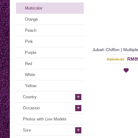
Multicolor
Orange
Peach
Pink
Purple
RM89
RM249.00
Red
White
Yellow
+
Country
+
Occasion
Photos with Live Models
+
Size