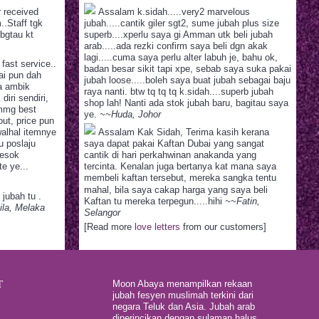
 received
Assalam k.sidah.....very2 marvelous
..Staff tgk
jubah.....cantik giler sgt2, sume jubah plus size
bgtau kt
superb....xperlu saya gi Amman utk beli jubah
arab.....ada rezki confirm saya beli dgn akak
lagi.....cuma saya perlu alter labuh je, bahu ok,
fast service..
badan besar sikit tapi xpe, sebab saya suka pakai
ai pun dah
jubah loose.....boleh saya buat jubah sebagai baju
ya ambik
raya nanti. btw tq tq tq k.sidah....superb jubah
 diri sendiri,
shop lah! Nanti ada stok jubah baru, bagitau saya
mmg best
ye.
~~Huda, Johor
ut, price pun
walhal itemnye
Assalam Kak Sidah, Terima kasih kerana
 poslaju
saya dapat pakai Kaftan Dubai yang sangat
besok
cantik di hari perkahwinan anakanda yang
e ye...
tercinta. Kenalan juga bertanya kat mana saya
membeli kaftan tersebut, mereka sangka tentu
mahal, bila saya cakap harga yang saya beli
jubah tu .
Kaftan tu mereka terpegun.....hihi
~~Fatin,
ila, Melaka
Selangor
[Read more
love letters
from our customers]
T
Moon Abaya menampilkan rekaan
jubah fesyen muslimah terkini dari
negara Teluk dan Asia. Jubah arab
diperincikan dengan sulaman halus