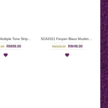
Jubah Arab | Multiple Tone Stripe Arab Jubah from Vietnam - Multicolor | SGD3344
SCA3321 Fesyen Blaus Muslimah Silk
RM89.00
RM49.00
.00
RM165.00