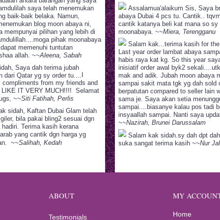
 adalah antara barangan yang saya
lhamdulilah saya telah menemukan
Assalamua'alaikum Sis, Saya br
g baik-baik belaka. Namun,
abaya Dubai 4 pcs tu. Cantik.. tqvm
menemukan blog moon abaya ni,
cantik katanya beli kat mana so sy 
a mempunyai pilihan yang lebih di
moonabaya.
~~Miera, Terengganu
hamdulillah....moga pihak moonabaya
Salam kak...terima kasih for the 
 dapat memenuhi tuntutan
Last year order lambat abaya samp
shaa allah.
~~Aleena, Sabah
habis raya kat kg. So this year sa
dah, Saya dah terima jubah
inisiatif order awal byk2 sekali....utk
I
 dari Qatar yg sy order tu....
mak and adik. Jubah moon abaya 
 compliments from my friends and
sampai sakit mata tgk yg dah sold o
I LIKE IT VERY MUCH!!!! Selamat
berpatutan compared to seller lain 
Hugs,
~~Siti Fatihah, Perlis
sama je. Saya akan setia menunggu
sampai....biasanye kalau pos tadi 
k sidah, Kaftan Dubai Glam telah
insyaallah sampai. Nanti saya updat
giler, bila pakai bling2 sesuai dgn
~~Nazirah, Brunei Darussalam
 hadiri. Terima kasih kerana
 arab yang cantik dgn harga yg
Salam kak sidah.sy dah dpt dah 
tan.
~~Salihah, Kedah
suka sangat terima kasih
~~Nur Jal
ABOUT
MY ACCOUN
Home
Testimonials