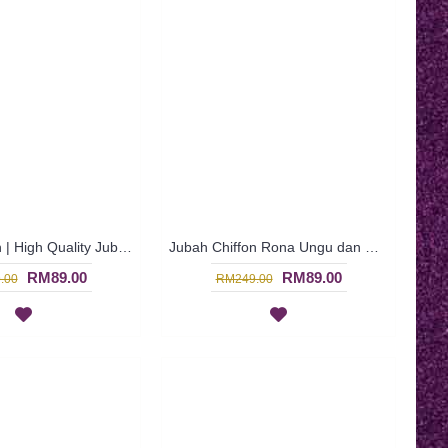
Jubah Chiffon | High Quality Jubah Chiffon for Raya Festive - Orange | SGD3387
Jubah Chiffon Rona Ungu dan Merah Jambu - Multicolor | SGD3384
RM89.00
RM89.00
.00
RM249.00