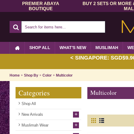
PREMIER ABAYA
BUY 2 SETS OR MORE 
BOUTIQUE
MAL
SHOP ALL
WHAT'S NEW
MUSLIMAH
WE
< SINGAPORE: SGD$9.90 
Home
Shop By
Color
Multicolor
Categories
Multicolor
Shop All
+
New Arrivals
+
Muslimah Wear