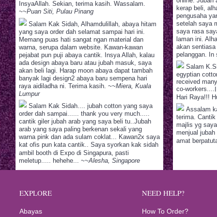
online. Jubah
InsyaAllah. Sekian, terima kasih. Wassalam.
kerap beli, a
~~Puan Siti, Pulau Pinang
pengusaha yan
setelah saya 
Salam Kak Sidah, Alhamdulillah, abaya hitam
saya rasa say
yang saya order dah selamat sampai hari ini.
laman ini. Al
Memang puas hati sangat ngan material dan
akan sentiasa
warna, serupa dalam website. Kawan-kawan
pelanggan. In 
pejabat pun puji abaya cantik. Insya Allah, kalau
ada design abaya baru atau jubah masuk, saya
Salam K.Si
akan beli lagi. Harap moon abaya dapat tambah
egyptian cotton
banyak lagi design2 abaya baru sempena hari
received many
raya aidiladha ni. Terima kasih.
~~Miera, Kuala
co-workers....
Lumpur
Hari Raya!!! 
Salam Kak Sidah.... jubah cotton yang saya
Assalam ka
order dah sampai...... thank you very much.....
terima. Cantik 
cantik giler jubah arab yang saya beli tu..Jubah
majlis yg saya
arab yang saya paling berkenan sekali yang
menjual jubah
warna pink dan ada sulam coklat... Kawan2x saya
amat berpatu
kat ofis pun kata cantik.. Saya syorkan kak sidah
ambil booth di Expo di Singapura, pasti
meletup..... hehehe...
~~Alesha, Singapore
EXPLORE
NEED HELP?
Abayas
How To Order?