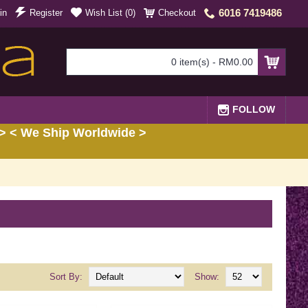
6016 7419486
in
Register
Wish List (
0
)
Checkout
0 item(s) - RM0.00
FOLLOW
> < We Ship Worldwide >
Sort By:
Show: