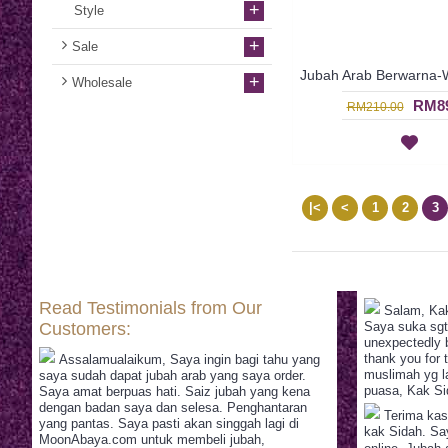
+
Style
+
Sale
+
Wholesale
RM89
RM210.00
|<
<
1
2
3
Read Testimonials from Our
Salam, Kak
Customers:
Saya suka sgt
unexpectedly 
thank you for 
Assalamualaikum, Saya ingin bagi tahu yang
muslimah yg la
saya sudah dapat jubah arab yang saya order.
puasa, Kak Si
Saya amat berpuas hati. Saiz jubah yang kena
dengan badan saya dan selesa. Penghantaran
Terima kas
yang pantas. Saya pasti akan singgah lagi di
kak Sidah. Sa
MoonAbaya.com untuk membeli jubah,